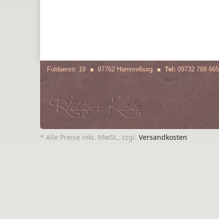
Fuldaerstr. 19
97762 Hammelburg
Tel:
09732 788 665
* Alle Preise inkl. MwSt., zzgl.
Versandkosten