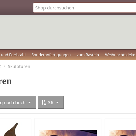
 und Edelstahl
Sonderanfertigungen
zum Basteln
Weihnachtsdek
t
/
Skulpturen
ren
rig nach hoch
36