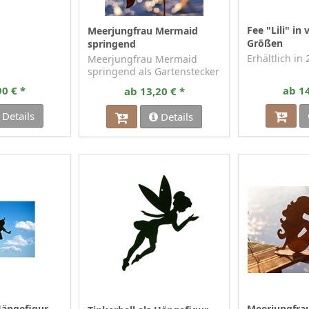
Fee "Lili" in
Meerjungfrau Mermaid
Größen
springend
Erhältlich in
Meerjungfrau Mermaid
springend als Gartenstecker
90 € *
ab 14
ab 13,20 € *
Details
Details