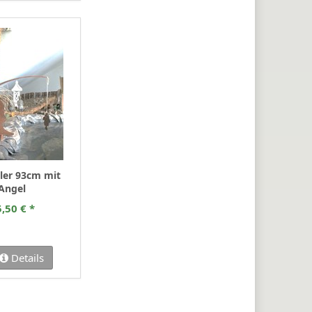
gler 93cm mit
 Angel
,50 € *
Details