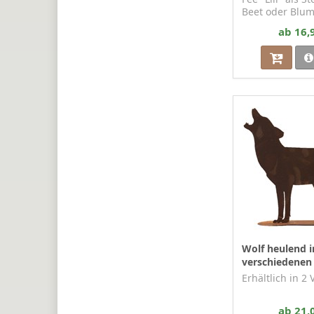
Beet oder Blum
ab 16,
Wolf heulend i
verschiedenen
Erhältlich in 2
ab 21,