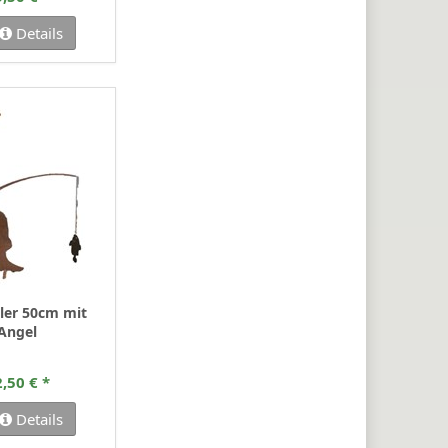
Details
gler 50cm mit
 Angel
,50 € *
Details