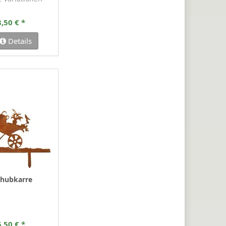
,50 € *
Details
chubkarre
,50 € *