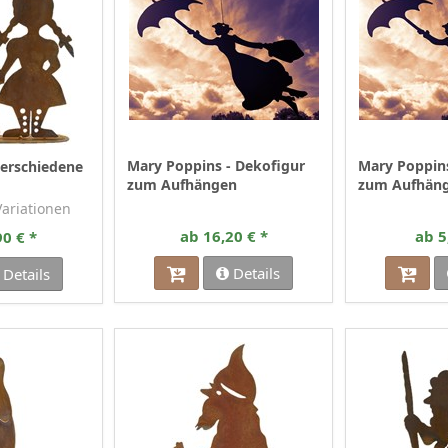
Mary Poppins - Dekofigur
Mary Poppins
erschiedene
zum Aufhängen
zum Aufhänge
 Variationen
ab 16,20 € *
ab 5
90 € *
Details
Details