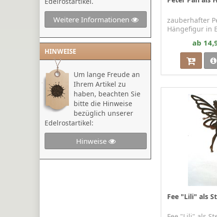
Peter Pan als 
Edelrostartikel.
Weitere Informationen
zauberhafter P
Hängefigur in 
ab 14,
HINWEISE
Um lange Freude an
Ihrem Artikel zu
haben, beachten Sie
bitte die Hinweise
bezüglich unserer
Edelrostartikel:
Hinweise
Fee "Lili" als S
Fee "Lili" als S