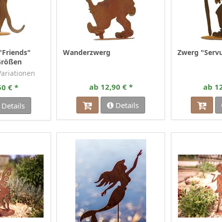
Friends"
Wanderzwerg
Zwerg "Serv
Größen
 Variationen
ab 12,90 € *
ab 12
50 € *
Details
Details