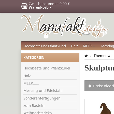
Zwischensumme:
0,00 €
Warenkorb
Hochbeete und Pflanzkübel
Holz
MEER......
Messing
/
Themenwel
KATEGORIEN
Skulptu
Hochbeete und Pflanzkübel
Holz
MEER......
Preis: nied
Messing und Edelstahl
Sonderanfertigungen
zum Basteln
Weihnachtsdeko