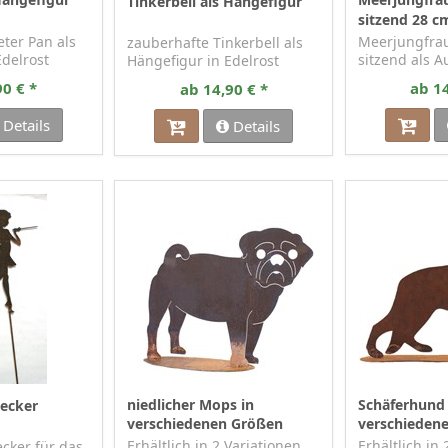
Hängefigur
Meerjungfra
Tinkerbell als Hängefigur
sitzend 28 c
eter Pan als
Meerjungfra
zauberhafte Tinkerbell als
Edelrost
sitzend als Au
Hängefigur in Edelrost
90 € *
ab 14
ab 14,90 € *
Details
Details
niedlicher Mops in
Schäferhund 
tecker
verschiedenen Größen
verschieden
Erhältlich in 2 Variationen
Erhältlich in
tecker für das