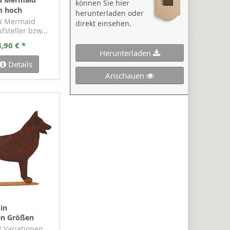
u Mermaid
können Sie hier
m hoch
herunterladen oder
u Mermaid
direkt einsehen.
fsteller bzw...
,90 € *
Herunterladen
Details
Anschauen
in
en Größen
 2 Variationen