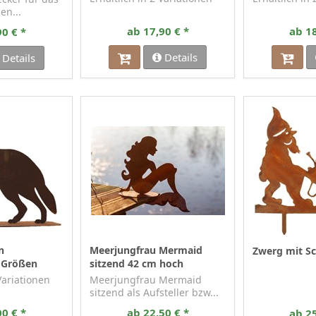
en...
ab 17,90 € *
ab 18
90 € *
Details
Details
n
Meerjungfrau Mermaid
Zwerg mit S
 Größen
sitzend 42 cm hoch
 Variationen
Meerjungfrau Mermaid
sitzend als Aufsteller bzw...
00 € *
ab 22,50 € *
ab 25